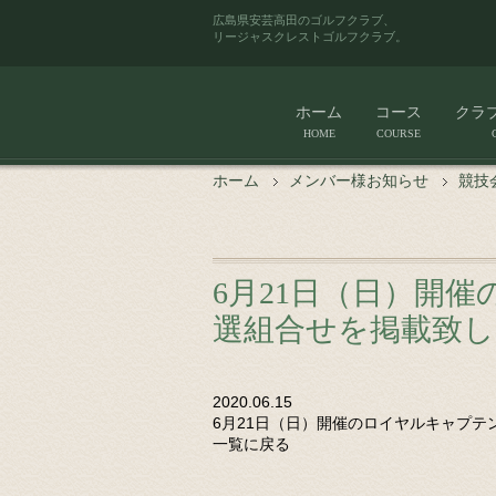
広島県安芸高田のゴルフクラブ、
リージャスクレストゴルフクラブ。
ホーム
コース
クラ
HOME
COURSE
ホーム
メンバー様お知らせ
競技
6月21日（日）開
選組合せを掲載致
2020.06.15
6月21日（日）開催のロイヤルキャプ
一覧に戻る