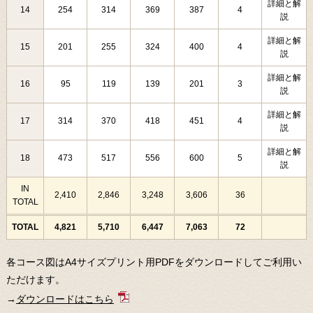
詳細と解
14
254
314
369
387
4
説
詳細と解
15
201
255
324
400
4
説
詳細と解
16
95
119
139
201
3
説
詳細と解
17
314
370
418
451
4
説
詳細と解
18
473
517
556
600
5
説
IN
2,410
2,846
3,248
3,606
36
TOTAL
TOTAL
4,821
5,710
6,447
7,063
72
各コース図はA4サイズプリント用PDFをダウンロードしてご利用い
ただけます。
→
ダウンロードはこちら