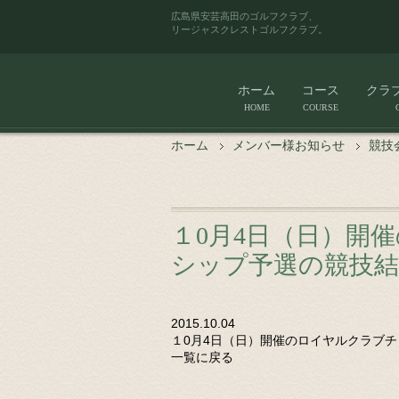
広島県安芸高田のゴルフクラブ、
リージャスクレストゴルフクラブ。
ホーム
コース
クラ
HOME
COURSE
ホーム
メンバー様お知らせ
競技
１0月4日（日）開
シップ予選の競技
2015.10.04
１0月4日（日）開催のロイヤルクラブ
一覧に戻る