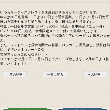
いつもリージャスクレストを御愛顧頂きありがとうございます。
年末は30日迄営業、2日より10日まで通常営業、11日より2月17日迄平
日のみ完全セルフ営業と致します。※土日祝は通常営業です。
料金：平日セルフ営業はﾒﾝﾊﾞｰ5500円（税込・食事限定メニュー付）
ﾋﾞｼﾞﾀｰ7500円（税込・食事限定メニュー付）で営業いたします。
※バックの積み降ろしや玄関でのﾊﾞｯｸ降ろし等のサービスも御座いませ
ん。
また、レストランは昼食時間のみ営業、ロッカー、風呂無し。清算は前
払いで行います（カードOK）
雪が降ったらごめんなさい・・・
ロイヤルは12月30日～2月17日までクローズ致します。2月18日より営
業いたします！！
< 前の記事
一覧に戻る
次の記事 >