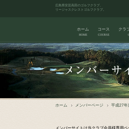
広島県安芸高田のゴルフクラブ、
リージャスクレストゴルフクラブ。
ホーム
コース
クラ
HOME
COURSE
ホーム
メンバーページ
平成27
メンバーサイトは当クラブ会員様専用ペ